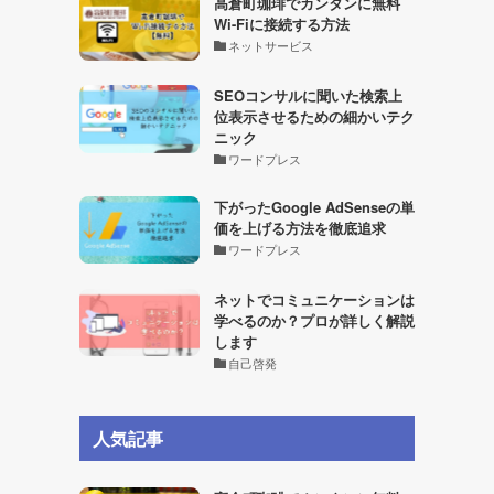
高倉町珈琲でカンタンに無料
Wi-Fiに接続する方法
ネットサービス
SEOコンサルに聞いた検索上
位表示させるための細かいテク
ニック
ワードプレス
下がったGoogle AdSenseの単
価を上げる方法を徹底追求
ワードプレス
ネットでコミュニケーションは
学べるのか？プロが詳しく解説
します
自己啓発
人気記事