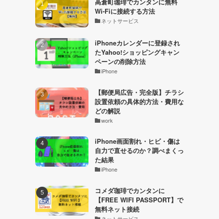
高倉町珈琲でカンタンに無料
Wi-Fiに接続する方法
ネットサービス
iPhoneカレンダーに登録され
たYahoo!ショッピングキャン
ペーンの削除方法
iPhone
【郵便局広告・完全版】チラシ
設置依頼の具体的方法・費用な
どの解説
work
iPhone画面割れ・ヒビ・傷は
自力で直せるのか？調べまくっ
た結果
iPhone
コメダ珈琲でカンタンに
【FREE WIFI PASSPORT】で
無料ネット接続
ネットサービス