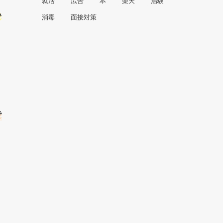
就活
広告
本
楽天
治験
い
消毒
面接対策
で